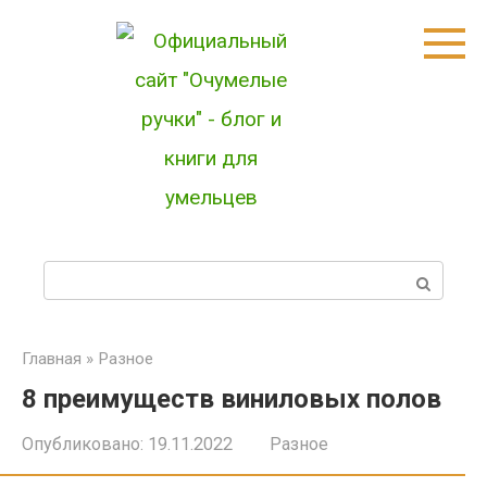
Перейти
к
контенту
П
о
и
Главная
»
Разное
8 преимуществ виниловых полов
с
к
Опубликовано:
19.11.2022
Разное
: