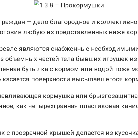
раждан — дело благородное и коллективно
зготовив любую из представленных ниже ко
евле являются снабженные необходимыми
из объемных частей тела бывших игрушек 
ленная бутылка с кормом или водой тоже м
ко касается поверхности высыпавшегося ко
лавливающая кормушка или брызгозащитная
иное, как четырехгранная пластиковая канис
 с прозрачной крышей делается из кусочка