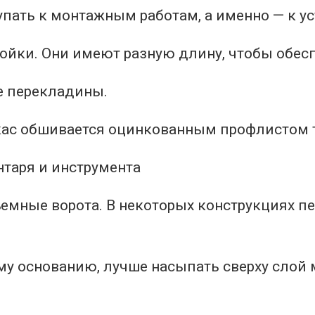
ать к монтажным работам, а именно — к уст
ойки. Они имеют разную длину, чтобы обесп
е перекладины.
кас обшивается оцинкованным профлистом т
емные ворота. В некоторых конструкциях п
ому основанию, лучше насыпать сверху слой