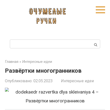
Перейти
к
контенту
П
о
и
Главная
»
Интересные идеи
Развёртки многогранников
с
к
Опубликовано:
02.05.2023
Интересные идеи
: